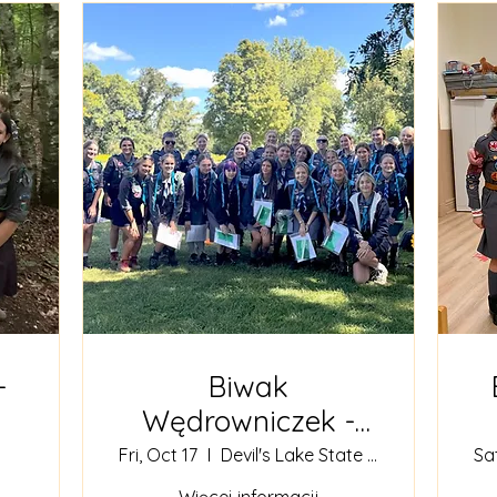
-
Biwak
Wędrowniczek -
Hufiec Tatry
Fri, Oct 17
Devil's Lake State Park
Sat