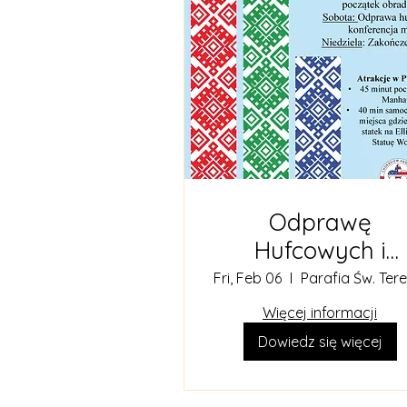
Odprawę
Hufcowych i
Konferencję
Fri, Feb 06
Metodyczną 202
Więcej informacji
Dowiedz się więcej