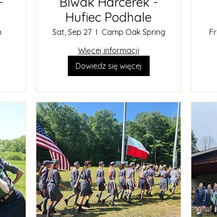
-
Biwak Harcerek -
Hufiec Podhale
n
Sat, Sep 27
Camp Oak Spring
Fr
Więcej informacji
Dowiedz się więcej