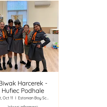
Biwak Harcerek -
Hufiec Podhale
, Oct 11
Estonian Boy Scouts Camp