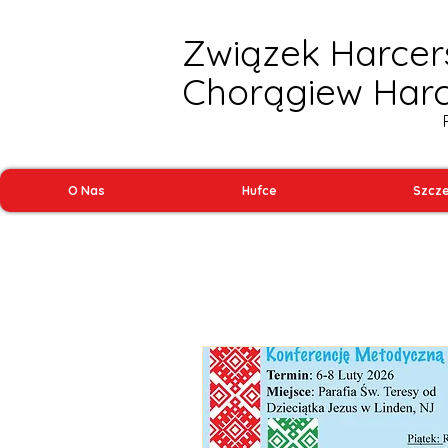
Związek Harcer
Chorągiew Har
O Nas
Hufce
Szcze