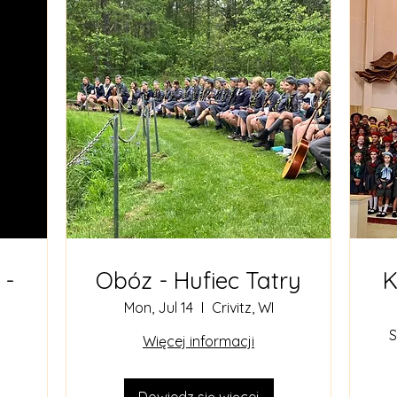
 -
Obóz - Hufiec Tatry
K
Mon, Jul 14
Crivitz, WI
S
Więcej informacji