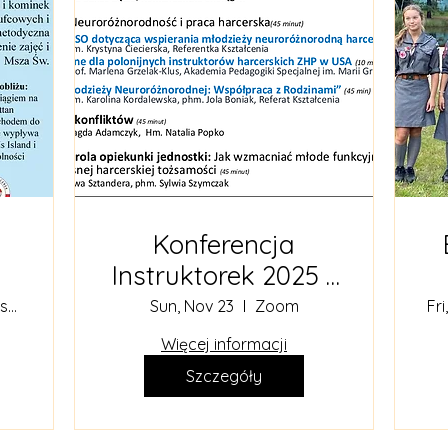
Konferencja
Instruktorek 2025 -
Harcerskie
Parafia Św. Teresy od Dzieciątka Jezus
Sun, Nov 23
Zoom
Fri
6
Horyzonty III, czesc
Więcej informacji
II
Szczegóły