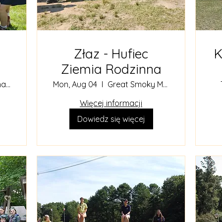
Złaz - Hufiec
K
Ziemia Rodzinna
Acadia National Park
Mon, Aug 04
Great Smoky Mountains
Więcej informacji
Dowiedz się więcej