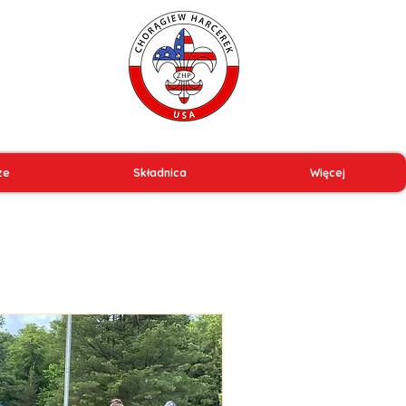
ze
Składnica
Więcej