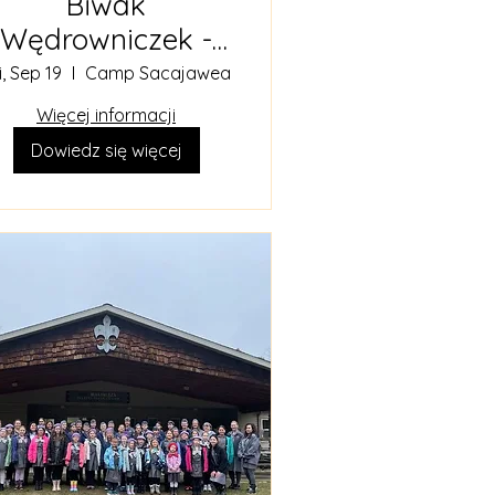
Biwak
Wędrowniczek -
Hufiec Podhale
i, Sep 19
Camp Sacajawea
Więcej informacji
Dowiedz się więcej