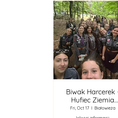
Biwak Harcerek 
Hufiec Ziemia
Rodzinna
Fri, Oct 17
Białowieża