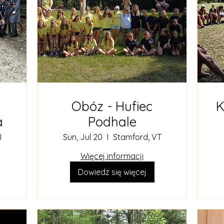
Obóz - Hufiec
K
a
Podhale
I
Sun, Jul 20
Stamford, VT
Więcej informacji
Dowiedz się więcej