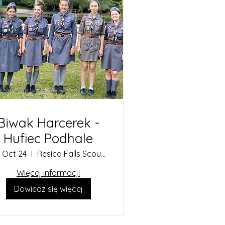
Biwak Harcerek -
Hufiec Podhale
, Oct 24
Resica Falls Scouts Reservation
Więcej informacji
Dowiedz się więcej