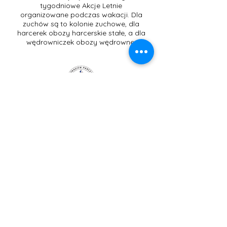
tygodniowe Akcje Letnie
organizowane podczas wakacji. Dla
zuchów są to kolonie zuchowe, dla
harcerek obozy harcerskie stałe, a dla
wędrowniczek obozy wędrowne.
Kontakt Komendantki
Chorągwi:
komendantka.usa@zhpusa.org
Webmaster: Phm. Victoria Serafin
TI.usa@zhp.org
© 2025 PSO-ZHP, Inc. - Girls Div.