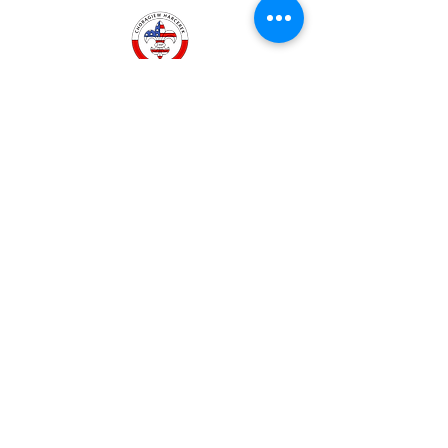
Kontakt Komendantki
Chorągwi:
komendantka.usa@zhpusa.org
Webmaster: Phm. Victoria Serafin
TI.usa@zhp.org
© 2025 PSO-ZHP, Inc. - Girls Div.